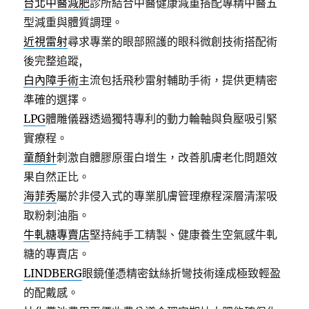
台北中醫減肥
診所結合中醫健康減重搭配專精中醫五
型減重與體質調理。
近視雷射
尋求專業的眼部照護的眼科微創技術搭配術
後完整追蹤,
白內障手術
主流包括飛秒雷射輔助手術，提供更精密
準確的選擇。
LPG
體雕儀器透過獨特專利的動力輪軸與負壓吸引緊
實療程。
童顏針
刺激自體膠原蛋白增生，改善肌膚老化問題效
果自然正比。
海菲秀
屬於非侵入式的專業肌膚管理療程深層清潔吸
取粉刺油脂。
牛軋糖專賣店
堅持純手工精製、健康養生空氣感牛軋
糖的專賣店。
LINDBERG
眼鏡僅憑精密鈦絲折彎技術達成極致輕盈
的配戴感。