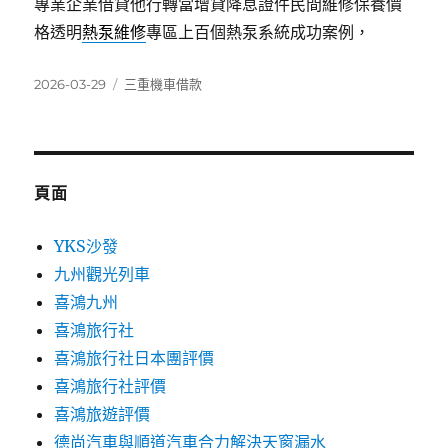
專業企業借貸他行轉當增貸降息證件民間維修保養價
格透明
熱泵維修
專區上百個熱泵系統成功案例，
發
分
2026-03-29
三重機車借款
佈
類
日
期:
頁面
YKS沙發
九州觀光列車
喜鴻九州
喜鴻旅行社
喜鴻旅行社日本團評價
喜鴻旅行社評價
喜鴻旅遊評價
德尚汽車與順道汽車合力解決天窗漏水