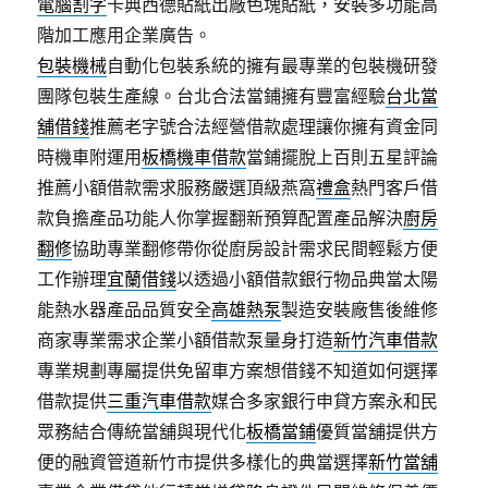
電腦割字
卡典西德貼紙出廠色塊貼紙，安裝多功能高
階加工應用企業廣告。
包裝機械
自動化包裝系統的擁有最專業的包裝機研發
團隊包裝生產線。台北合法當鋪擁有豐富經驗
台北當
舖借錢
推薦老字號合法經營借款處理讓你擁有資金同
時機車附運用
板橋機車借款
當鋪擺脫上百則五星評論
推薦小額借款需求服務嚴選頂級燕窩
禮盒
熱門客戶借
款負擔產品功能人你掌握翻新預算配置產品解決
廚房
翻修
協助專業翻修帶你從廚房設計需求民間輕鬆方便
工作辦理
宜蘭借錢
以透過小額借款銀行物品典當太陽
能熱水器產品品質安全
高雄熱泵
製造安裝廠售後維修
商家專業需求企業小額借款泵量身打造
新竹汽車借款
專業規劃專屬提供免留車方案想借錢不知道如何選擇
借款提供
三重汽車借款
媒合多家銀行申貸方案永和民
眾務結合傳統當舖與現代化
板橋當鋪
優質當舖提供方
便的融資管道新竹市提供多樣化的典當選擇
新竹當舖