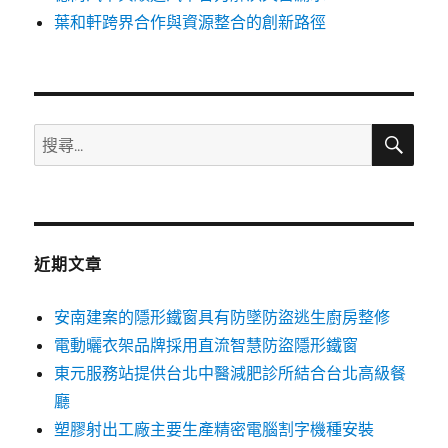
葉和軒跨界合作與資源整合的創新路徑
搜
搜
尋
尋
關
鍵
字:
近期文章
安南建案的隱形鐵窗具有防墜防盜逃生廚房整修
電動曬衣架品牌採用直流智慧防盜隱形鐵窗
東元服務站提供台北中醫減肥診所結合台北高級餐
廳
塑膠射出工廠主要生產精密電腦割字機種安裝