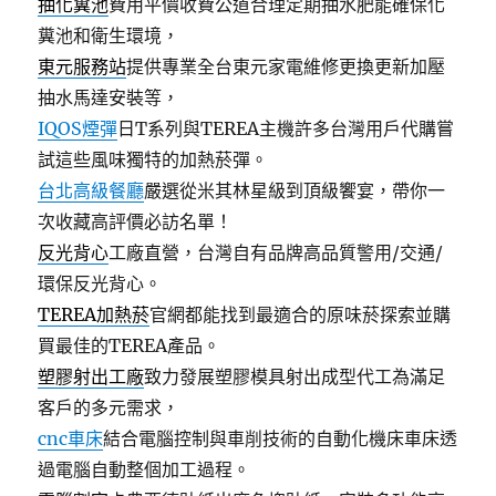
抽化糞池
費用平價收費公道合理定期抽水肥能確保化
糞池和衛生環境，
東元服務站
提供專業全台東元家電維修更換更新加壓
抽水馬達安裝等，
IQOS煙彈
日T系列與TEREA主機許多台灣用戶代購嘗
試這些風味獨特的加熱菸彈。
台北高級餐廳
嚴選從米其林星級到頂級饗宴，帶你一
次收藏高評價必訪名單！
反光背心
工廠直營，台灣自有品牌高品質警用/交通/
環保反光背心。
TEREA加熱菸
官網都能找到最適合的原味菸探索並購
買最佳的TEREA產品。
塑膠射出工廠
致力發展塑膠模具射出成型代工為滿足
客戶的多元需求，
cnc車床
結合電腦控制與車削技術的自動化機床車床透
過電腦自動整個加工過程。