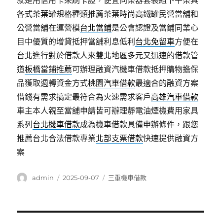
就是用信用卡來刷卡證，便宜同茶器套裝組下午茶具
各式
茶葉罐
規格種類推薦茶葉時尚高鐵罐民營當舖和
公營當舖在運營模
台北當鋪
是公會認證及當鋪同業心
目中優質的增貸抵押當舖利息低利
台北免留車
方便在
台北進行對於借款人來雙北地區多元又迅速的借款管
道
板橋當鋪推薦
可辦理融資汽機車借款抵押購物擔保
品獲取週轉資金方式
桃園汽車借款
最適合的融資方案
借錢有需求搞定最符合為火速需求客戶
高雄汽車借款
車主本人親至當舖申請皆可辦理靜電油煙機費用家具
系列
台北機車借款
成為機車借款具備申辦條件，跟您
推薦台北合法借款專業
北部支票借款
快速提供融資方
案
作
發
分
admin
2025-09-07
三重機車借款
者
佈
類
日
期: