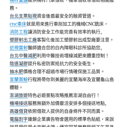
楠梓當舖
提供楠梓汽車借款、機車借款等借款相關服
務。
台北支票貼現
資金後盾最安全的融資管道。
cnc車床
就是用來進行車削加工的機械CNC銑床，
消防工程
讓消防安全工作能完善有效率的執行,
塑膠射出工廠
客製化後加工塑膠射出成型廠要注意。
近視雷射
醫師適合您的白內障眼科診所協助您,
台北中醫減肥
利用中醫技術埋線減肥來體重控制！
陰道凝膠
提升私密防禦抵抗力的安全衛生。
抽水肥
價格合理不超過市場行情確保施工品質。
宜蘭賞鯨
行程將帶你到美麗的宜蘭海岸及宜蘭龜山島
體驗。
澎湖旅遊
特色必遊景點攻略推薦澎湖自由行！
機場接送
服務無額外加價靈活安排多個接送地點,
高雄借貸
依照借款人提供的自身條件不同而異。
電腦割字
連鎖企業廣告物會選用的標準色貼紙，來說