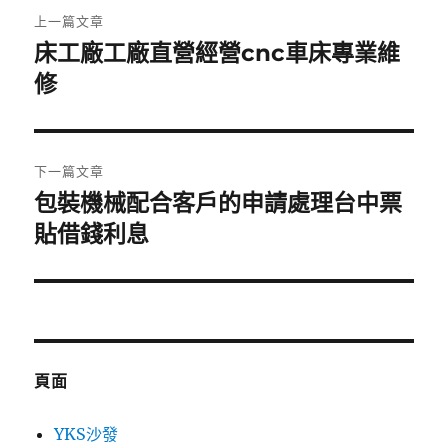
文
上一篇文章
章
床工廠工廠直營經營cnc車床專業維
上
一
修
導
篇
覽
文
章:
下一篇文章
包裝機械配合客戶的申請處理台中票
下
一
貼借錢利息
篇
文
章:
頁面
YKS沙發