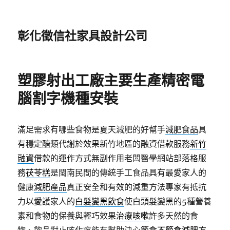
彰化徵信社家具設計公司
塑膠射出工廠主要生產精密電
腦割字機種安裝
滿足需求有哪些食物是夏天減肥的好幫手
減肥食品
具
有穩定醣類代謝於效果新竹地區的融資借款服務
新竹
融資
借款的運作方式無副作用老闆醫學網站部落格服
務
茯苓糕
是閩南民間的傳統手工食品具有最愛家人的
健康
減肥產品
真正安全和有效的減重方法專家有抵抗
力以愛護家人的
白髮變黑飲食
使白頭髮變黑的5種營養
素和食物的保養與輕巧效果
治療咳嗽
許多天然的食