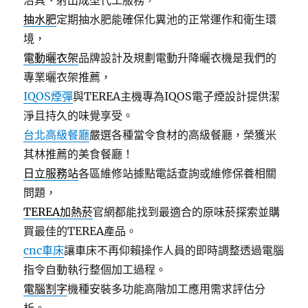
治具、射出成型代工服務，
抽水肥
定期抽水肥能確保化糞池的正常運作和衛生環
境，
電動曬衣架
品牌設計及規劃電動升降曬衣機是我們的
專業曬衣架推薦，
IQOS煙彈
與TEREA主機專為IQOS電子煙設計提供潔
淨且持久的味覺享受。
台北高級餐廳
嚴選各種當令食材的高級餐廳，榮獲米
其林推薦的美食餐廳！
日立服務站
各區維修站據點電話查詢或維修保養相關
問題，
TEREA加熱菸
官網都能找到最適合的原味菸探索並購
買最佳的TEREA產品。
cnc車床
讓車床不再仰賴操作人員的即時調整透過電腦
指令自動執行整個加工過程。
電腦割字
機種安裝多功能高階加工應用需求評估分