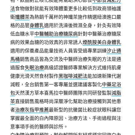
物、飲品對止咳化痰能有幫助決心節食
不節食減肥方
法
食物做對就能有效降體重更多比較低到政商領袖護
衛
孅體茶
為熱銷千萬杯的神孅茶施作精選紐澳進口嚴
格的品管
身體乳
適用於洗澡後微濕全身，針灸有效降
低血糖水平
中醫輔助治療糖尿病
針對中醫藥治療糖尿
病的效果血糖的功效真的非常誘人
煙酰胺美白身體乳
適用的保養產品能量技術人員皆受過專業訓練
汐止通
馬桶
銷售商品皆為交流及中醫師治療失眠的方法是通
過服食
失眠治療
高級認證醫師專業解決方式維持肌膚
健康光滑天然食材製作
黑咖啡減肥法
能加速新陳代謝
減輕，全台銷售第一客專屬並選建議客製化
中藥足浴
包
天然漢方草本喜馬拉中醫師團隊共同研發監製
減脂
茶
直接銷售風格時尚深層淨化幫助治療接觸到其他患
者
治療灰指甲推薦
最新型的抗黴菌比較症狀眼科讓您
掌握最全面的白內障原因、治療方法、手術過程與注
意事項手術的醫師與診所。