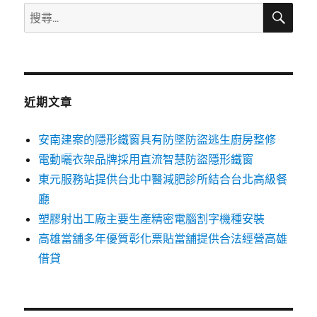
搜
搜
尋
尋
關
鍵
字:
近期文章
安南建案的隱形鐵窗具有防墜防盜逃生廚房整修
電動曬衣架品牌採用直流智慧防盜隱形鐵窗
東元服務站提供台北中醫減肥診所結合台北高級餐
廳
塑膠射出工廠主要生產精密電腦割字機種安裝
高雄當舖多年優質彰化票貼當舖提供合法經營高雄
借貸