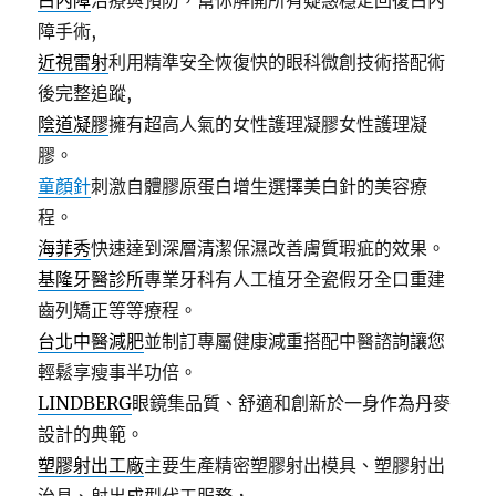
白內障
治療與預防，幫你解開所有疑惑穩定回復白內
障手術,
近視雷射
利用精準安全恢復快的眼科微創技術搭配術
後完整追蹤,
陰道凝膠
擁有超高人氣的女性護理凝膠女性護理凝
膠。
童顏針
刺激自體膠原蛋白增生選擇美白針的美容療
程。
海菲秀
快速達到深層清潔保濕改善膚質瑕疵的效果。
基隆牙醫診所
專業牙科有人工植牙全瓷假牙全口重建
齒列矯正等等療程。
台北中醫減肥
並制訂專屬健康減重搭配中醫諮詢讓您
輕鬆享瘦事半功倍。
LINDBERG
眼鏡集品質、舒適和創新於一身作為丹麥
設計的典範。
塑膠射出工廠
主要生產精密塑膠射出模具、塑膠射出