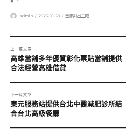
析。
作
發
分
admin
2026-01-28
塑膠射出工廠
者
佈
類
日
期:
文
上一篇文章
章
高雄當舖多年優質彰化票貼當舖提供
上
一
合法經營高雄借貸
導
篇
覽
文
章:
下一篇文章
東元服務站提供台北中醫減肥診所結
下
一
合台北高級餐廳
篇
文